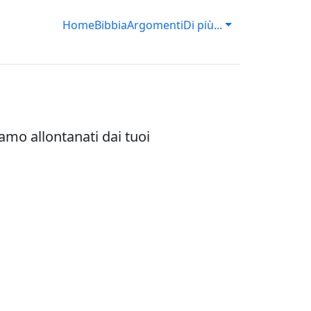
Home
Bibbia
Argomenti
Di più...
amo allontanati dai tuoi