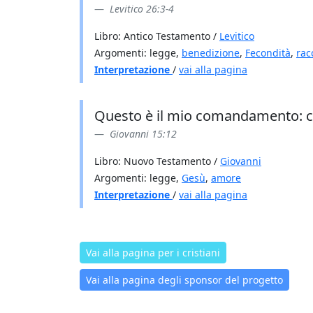
Levitico 26:3-4
Libro: Antico Testamento /
Levitico
Argomenti: legge,
benedizione
,
Fecondità
,
rac
Interpretazione
/
vai alla pagina
Questo è il mio comandamento: che 
Giovanni 15:12
Libro: Nuovo Testamento /
Giovanni
Argomenti: legge,
Gesù
,
amore
Interpretazione
/
vai alla pagina
Vai alla pagina per i cristiani
Vai alla pagina degli sponsor del progetto