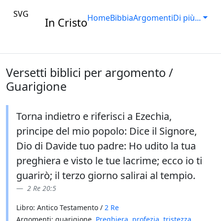
SVG
Home
Bibbia
Argomenti
Di più...
In Cristo
Versetti biblici per argomento /
Guarigione
Torna indietro e riferisci a Ezechia,
principe del mio popolo: Dice il Signore,
Dio di Davide tuo padre: Ho udito la tua
preghiera e visto le tue lacrime; ecco io ti
guarirò; il terzo giorno salirai al tempio.
2 Re 20:5
Libro: Antico Testamento /
2 Re
Argomenti: guarigione,
Preghiera
,
profezia
,
tristezza