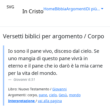
SVG
Home
Bibbia
Argomenti
Di più...
In Cristo
Versetti biblici per argomento / Corpo
Io sono il pane vivo, disceso dal cielo. Se
uno mangia di questo pane vivrà in
eterno e il pane che io darò è la mia carne
per la vita del mondo.
Giovanni 6:51
Libro: Nuovo Testamento /
Giovanni
Argomenti: corpo,
pane
,
cielo
,
Gesù
,
mondo
Interpretazione
/
vai alla pagina