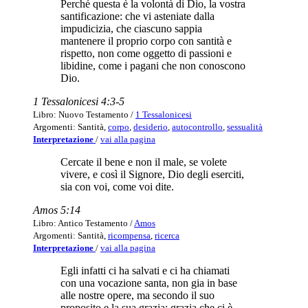
Perché questa è la volontà di Dio, la vostra
santificazione: che vi asteniate dalla
impudicizia, che ciascuno sappia
mantenere il proprio corpo con santità e
rispetto, non come oggetto di passioni e
libidine, come i pagani che non conoscono
Dio.
1 Tessalonicesi 4:3-5
Libro: Nuovo Testamento /
1 Tessalonicesi
Argomenti: Santità,
corpo
,
desiderio
,
autocontrollo
,
sessualità
Interpretazione
/
vai alla pagina
Cercate il bene e non il male, se volete
vivere, e così il Signore, Dio degli eserciti,
sia con voi, come voi dite.
Amos 5:14
Libro: Antico Testamento /
Amos
Argomenti: Santità,
ricompensa
,
ricerca
Interpretazione
/
vai alla pagina
Egli infatti ci ha salvati e ci ha chiamati
con una vocazione santa, non gia in base
alle nostre opere, ma secondo il suo
proposito e la sua grazia; grazia che ci è