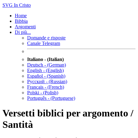
SVG
In Cristo
Home
Bibbia
Argomenti
Di più...
Domande e risposte
Canale Telegram
Italiano - (Italian)
Deutsch - (German)
English - (English)
Español - (Spanish)
Русский - (Russian)
Français - (French)
Polski - (Polish)
Português - (Portuguese)
Versetti biblici per argomento /
Santità