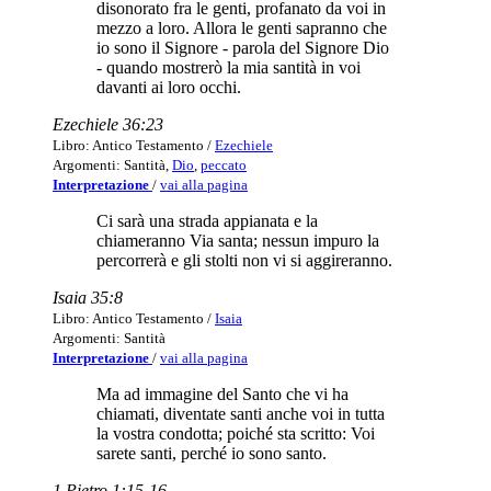
disonorato fra le genti, profanato da voi in
mezzo a loro. Allora le genti sapranno che
io sono il Signore - parola del Signore Dio
- quando mostrerò la mia santità in voi
davanti ai loro occhi.
Ezechiele 36:23
Libro: Antico Testamento /
Ezechiele
Argomenti: Santità,
Dio
,
peccato
Interpretazione
/
vai alla pagina
Ci sarà una strada appianata e la
chiameranno Via santa; nessun impuro la
percorrerà e gli stolti non vi si aggireranno.
Isaia 35:8
Libro: Antico Testamento /
Isaia
Argomenti: Santità
Interpretazione
/
vai alla pagina
Ma ad immagine del Santo che vi ha
chiamati, diventate santi anche voi in tutta
la vostra condotta; poiché sta scritto: Voi
sarete santi, perché io sono santo.
1 Pietro 1:15-16