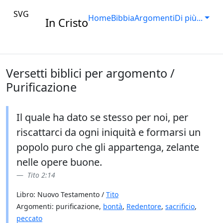
SVG
Home
Bibbia
Argomenti
Di più...
In Cristo
Versetti biblici per argomento /
Purificazione
Il quale ha dato se stesso per noi, per
riscattarci da ogni iniquità e formarsi un
popolo puro che gli appartenga, zelante
nelle opere buone.
Tito 2:14
Libro: Nuovo Testamento /
Tito
Argomenti: purificazione,
bontà
,
Redentore
,
sacrificio
,
peccato