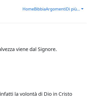
Home
Bibbia
Argomenti
Di più...
alvezza viene dal Signore.
fatti la volontà di Dio in Cristo