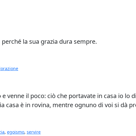
, perché la sua grazia dura sempre.
orazione
venne il poco: ciò che portavate in casa io lo d
mia casa è in rovina, mentre ognuno di voi si dà p
zia
,
egoismo
,
servire