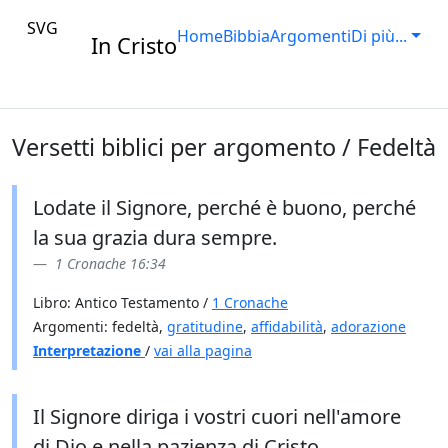
SVG
Home
Bibbia
Argomenti
Di più...
In Cristo
Versetti biblici per argomento / Fedeltà
Lodate il Signore, perché è buono, perché
la sua grazia dura sempre.
1 Cronache 16:34
Libro: Antico Testamento /
1 Cronache
Argomenti: fedeltà,
gratitudine
,
affidabilità
,
adorazione
Interpretazione
/
vai alla pagina
Il Signore diriga i vostri cuori nell'amore
di Dio e nella pazienza di Cristo.