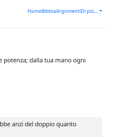
Home
Bibbia
Argomenti
Di più...
 e potenza; dalla tua mano ogni
rebbe anzi del doppio quanto