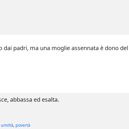
ano dai padri, ma una moglie assennata è dono del
sce, abbassa ed esalta.
,
umiltà
,
povertà