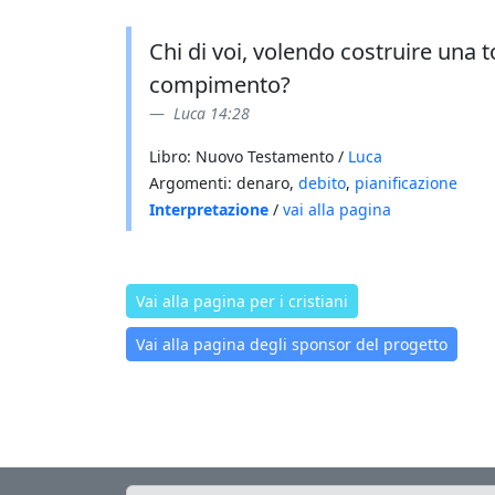
Chi di voi, volendo costruire una t
compimento?
Luca 14:28
Libro: Nuovo Testamento /
Luca
Argomenti: denaro,
debito
,
pianificazione
Interpretazione
/
vai alla pagina
Vai alla pagina per i cristiani
Vai alla pagina degli sponsor del progetto