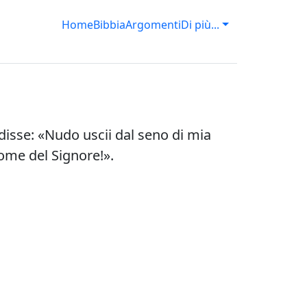
Home
Bibbia
Argomenti
Di più...
 e disse: «Nudo uscii dal seno di mia
nome del Signore!».