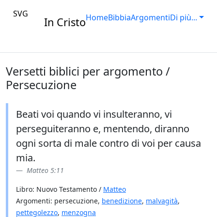
SVG
Home
Bibbia
Argomenti
Di più...
In Cristo
Versetti biblici per argomento /
Persecuzione
Beati voi quando vi insulteranno, vi
perseguiteranno e, mentendo, diranno
ogni sorta di male contro di voi per causa
mia.
Matteo 5:11
Libro: Nuovo Testamento /
Matteo
Argomenti: persecuzione,
benedizione
,
malvagità
,
pettegolezzo
,
menzogna