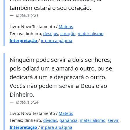
também estará o seu coração.
Mateus 6:21
Livro: Novo Testamento /
Mateus
Temas: dinheiro,
desejos
,
coração
,
materialismo
Interpretação
/
ir para a página
Ninguém pode servir a dois senhores;
pois odiará um e amará o outro, ou se
dedicará a um e desprezará o outro.
Vocês não podem servir a Deus e ao
Dinheiro.
Mateus 6:24
Livro: Novo Testamento /
Mateus
Temas: dinheiro,
dívidas
,
ganância
,
materialismo
,
servir
Interpretação
/
ir para a página