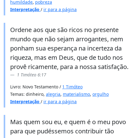
humildade
,
pobreza
Interpretação
/
ir para a página
Ordene aos que são ricos no presente
mundo que não sejam arrogantes, nem
ponham sua esperança na incerteza da
riqueza, mas em Deus, que de tudo nos
provê ricamente, para a nossa satisfação.
1 Timóteo 6:17
Livro: Novo Testamento /
1 Timóteo
Temas: dinheiro,
alegria
,
materialismo
,
orgulho
Interpretação
/
ir para a página
Mas quem sou eu, e quem é o meu povo
para que pudéssemos contribuir tão