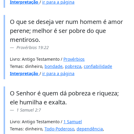
Interpretação
/
ir para a página
O que se deseja ver num homem é amor
perene; melhor é ser pobre do que
mentiroso.
Provérbios 19:22
Livro: Antigo Testamento /
Provérbios
Temas: dinheiro,
bondade
,
pobreza
,
confiabilidade
Interpretação
/
ir para a página
O Senhor é quem dá pobreza e riqueza;
ele humilha e exalta.
1 Samuel 2:7
Livro: Antigo Testamento /
1 Samuel
Temas: dinheiro,
Todo-Poderoso
,
dependência
,