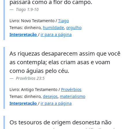
passará como a flor do campo.
Tiago 1:9-10
Livro: Novo Testamento /
Tiago
Temas: dinheiro,
humildade
,
orgulho
Interpretação
/
ir para a página
As riquezas desaparecem assim que você
as contempla; elas criam asas e voam
como águias pelo céu.
Provérbios 23:5
Livro: Antigo Testamento /
Provérbios
Temas: dinheiro,
desejos
,
materialismo
Interpretação
/
ir para a página
Os tesouros de origem desonesta não