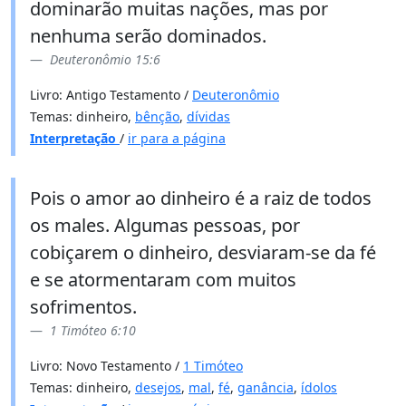
dominarão muitas nações, mas por
nenhuma serão dominados.
Deuteronômio 15:6
Livro: Antigo Testamento /
Deuteronômio
Temas: dinheiro,
bênção
,
dívidas
Interpretação
/
ir para a página
Pois o amor ao dinheiro é a raiz de todos
os males. Algumas pessoas, por
cobiçarem o dinheiro, desviaram-se da fé
e se atormentaram com muitos
sofrimentos.
1 Timóteo 6:10
Livro: Novo Testamento /
1 Timóteo
Temas: dinheiro,
desejos
,
mal
,
fé
,
ganância
,
ídolos