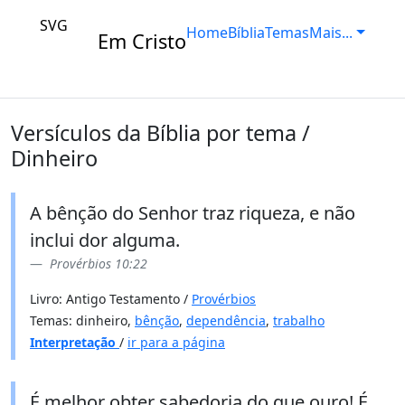
SVG
Home
Bíblia
Temas
Mais...
Em Cristo
Versículos da Bíblia por tema /
Dinheiro
A bênção do Senhor traz riqueza, e não
inclui dor alguma.
Provérbios 10:22
Livro: Antigo Testamento /
Provérbios
Temas: dinheiro,
bênção
,
dependência
,
trabalho
Interpretação
/
ir para a página
É melhor obter sabedoria do que ouro! É