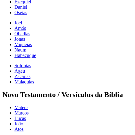
Ezequiel
Daniel
Oseias
Joel
Amós
Obadias
Jonas
Miqueias
Naum
Habacuque
Sofonias
Ageu
Zacarias
Malaquias
Novo Testamento / Versículos da Bíblia
Mateus
Marcos
Lucas
João
Atos