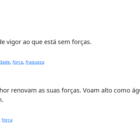
de vigor ao que está sem forças.
idade
,
força
,
fraqueza
or renovam as suas forças. Voam alto como águ
m.
,
força