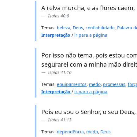
A relva murcha, e as flores caem
Isaías 40:8
Temas:
beleza
,
Deus
,
confiabilidade
,
Palavra d
Interpretação
/
ir para a página
Por isso não tema, pois estou com
segurarei com a minha mão direita
Isaías 41:10
Temas:
equipamentos
,
medo
,
promessas
,
forç
Interpretação
/
ir para a página
Pois eu sou o Senhor, o seu Deus, 
Isaías 41:13
Temas:
dependência
,
medo
,
Deus