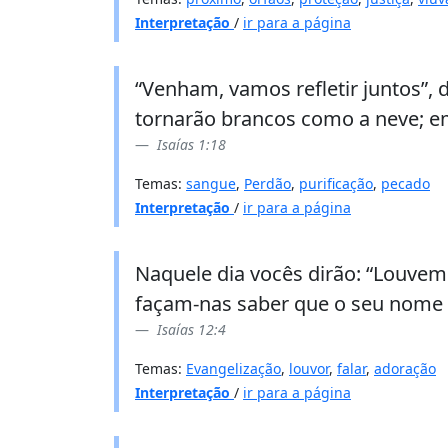
Interpretação
/
ir para a página
“Venham, vamos refletir juntos”,
tornarão brancos como a neve; e
Isaías 1:18
Temas:
sangue
,
Perdão
,
purificação
,
pecado
Interpretação
/
ir para a página
Naquele dia vocês dirão: “Louvem
façam-nas saber que o seu nome 
Isaías 12:4
Temas:
Evangelização
,
louvor
,
falar
,
adoração
Interpretação
/
ir para a página