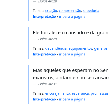
Isaías 40:28
Temas:
criação
,
compreensão
,
sabedoria
Interpretação
/
ir para a página
Ele fortalece o cansado e dá gran
Isaías 40:29
Temas:
dependência
,
equipamentos
,
generos
Interpretação
/
ir para a página
Mas aqueles que esperam no Senh
exaustos, andam e não se cansa
Isaías 40:31
Temas:
encorajamento
,
esperança
,
promessas
Interpretação
/
ir para a página