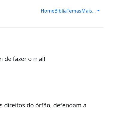
Home
Bíblia
Temas
Mais...
 de fazer o mal!
 direitos do órfão, defendam a