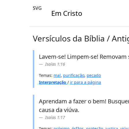
SVG
Em Cristo
Versículos da Bíblia / Ant
Lavem-se! Limpem-se! Removam su
Isaías 1:16
Temas:
mal
,
purificação
,
pecado
Interpretação
/
ir para a página
Aprendam a fazer o bem! Busquem
causa da viúva.
Isaías 1:17
Temas:
próximo
,
órfãos
,
proteção
,
justiça
,
viúv