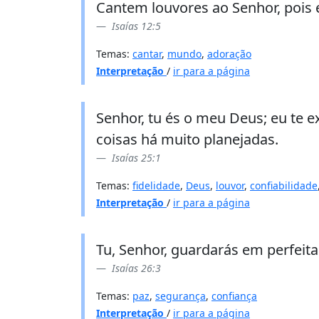
Cantem louvores ao Senhor, pois 
Isaías 12:5
Temas:
cantar
,
mundo
,
adoração
Interpretação
/
ir para a página
Senhor, tu és o meu Deus; eu te e
coisas há muito planejadas.
Isaías 25:1
Temas:
fidelidade
,
Deus
,
louvor
,
confiabilidade
Interpretação
/
ir para a página
Tu, Senhor, guardarás em perfeita
Isaías 26:3
Temas:
paz
,
segurança
,
confiança
Interpretação
/
ir para a página