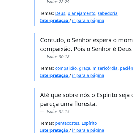
Isaías 28:29
Temas:
Deus
,
planejamento
,
sabedoria
Interpretação
/
ir para a página
Contudo, o Senhor espera o mome
compaixão. Pois o Senhor é Deus 
Isaías 30:18
Temas:
compaixão
,
graça
,
misericórdia
,
paciên
Interpretação
/
ir para a página
Até que sobre nós o Espírito seja
pareça uma floresta.
Isaías 32:15
Temas:
pentecostes
,
Espírito
Interpretação
/
ir para a página