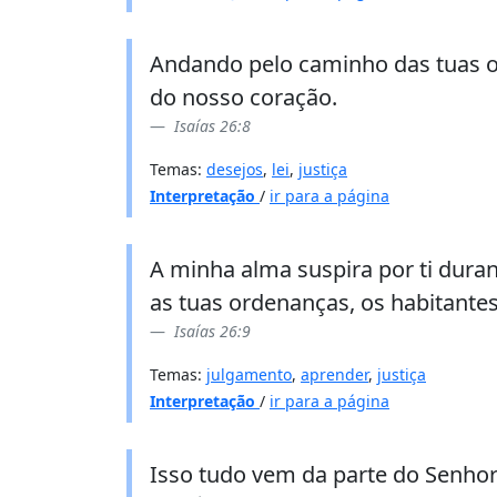
Andando pelo caminho das tuas o
do nosso coração.
Isaías 26:8
Temas:
desejos
,
lei
,
justiça
Interpretação
/
ir para a página
A minha alma suspira por ti durant
as tuas ordenanças, os habitant
Isaías 26:9
Temas:
julgamento
,
aprender
,
justiça
Interpretação
/
ir para a página
Isso tudo vem da parte do Senhor