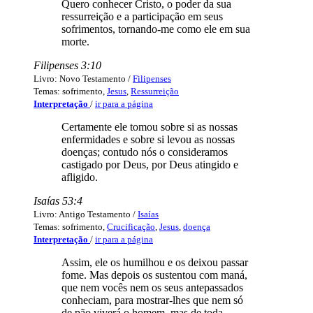
Quero conhecer Cristo, o poder da sua
ressurreição e a participação em seus
sofrimentos, tornando-me como ele em sua
morte.
Filipenses 3:10
Livro: Novo Testamento /
Filipenses
Temas: sofrimento,
Jesus
,
Ressurreição
Interpretação
/
ir para a página
Certamente ele tomou sobre si as nossas
enfermidades e sobre si levou as nossas
doenças; contudo nós o consideramos
castigado por Deus, por Deus atingido e
afligido.
Isaías 53:4
Livro: Antigo Testamento /
Isaías
Temas: sofrimento,
Crucificação
,
Jesus
,
doença
Interpretação
/
ir para a página
Assim, ele os humilhou e os deixou passar
fome. Mas depois os sustentou com maná,
que nem vocês nem os seus antepassados
conheciam, para mostrar-lhes que nem só
de pão viverá o homem, mas de toda