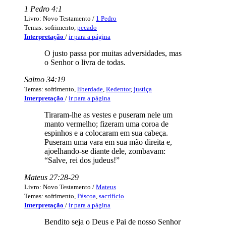
1 Pedro 4:1
Livro: Novo Testamento /
1 Pedro
Temas: sofrimento,
pecado
Interpretação
/
ir para a página
O justo passa por muitas adversidades, mas
o Senhor o livra de todas.
Salmo 34:19
Temas: sofrimento,
liberdade
,
Redentor
,
justiça
Interpretação
/
ir para a página
Tiraram-lhe as vestes e puseram nele um
manto vermelho; fizeram uma coroa de
espinhos e a colocaram em sua cabeça.
Puseram uma vara em sua mão direita e,
ajoelhando-se diante dele, zombavam:
“Salve, rei dos judeus!”
Mateus 27:28-29
Livro: Novo Testamento /
Mateus
Temas: sofrimento,
Páscoa
,
sacrifício
Interpretação
/
ir para a página
Bendito seja o Deus e Pai de nosso Senhor