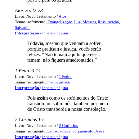
Atos 26:22-23
Livro: Novo Testamento /
Atos
Temas: sofrimento,
Evangelização
,
Luz
,
Messias
,
Ressurreição
,
Salvador
Interpretação
/
ir para a página
Todavia, mesmo que venham a sofrer
porque praticam a justiça, vocês serão
felizes. “Não temam aquilo que eles
temem, não fiquem amedrontados.”
1 Pedro 3:14
Livro: Novo Testamento /
1 Pedro
Temas: sofrimento,
medo
,
justiça
Interpretação
/
ir para a página
Pois assim como os sofrimentos de Cristo
transbordam sobre nós, também por meio
de Cristo transborda a nossa consolação.
2 Coríntios 1:5
Livro: Novo Testamento /
2 Coríntios
Temas: sofrimento,
Consolador
,
encorajamento
,
Jesus
Interpretação
/
ir para a página