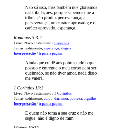
Não só isso, mas também nos gloriamos
nas tribulações, porque sabemos que a
tribulação produz perseverança; a
perseverança, um caráter aprovado; e o
caráter aprovado, esperança.
Romanos 5:3-4
Livro: Novo Testamento /
Romanos
Temas: sofrimento,
esperança
,
alegria
Interpretação
/
ir para a página
Ainda que eu dê aos pobres tudo o que
possuo e entregue o meu corpo para ser
queimado, se não tiver amor, nada disso
me valerá.
1 Coríntios 13:3
Livro: Novo Testamento /
1 Coríntios
Temas: sofrimento,
corpo
,
dar
,
amor
,
pobreza
,
orgulho
Interpretação
/
ir para a página
E quem não toma a sua cruz e não me
segue, não é digno de mim.
Mateus 10:38