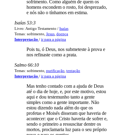
sofrimento. Como alguém de quem os
homens escondem o rosto, foi desprezado,
e nós não o tínhamos em estima.
Isaías 53:3
Livro: Antigo Testamento /
Isaías
Temas: sofrimento,
Jesus
,
doença
Interpretação
/
ir para a página
Pois tu, ó Deus, nos submeteste à prova e
nos refinaste como a prata.
Salmo 66:10
Temas: sofrimento,
purificação
,
tentação
Interpretação
/
ir para a página
Mas tenho contado com a ajuda de Deus
até o dia de hoje, e, por este motivo, estou
aqui e dou testemunho tanto a gente
simples como a gente importante. Não
estou dizendo nada além do que os
profetas e Moisés disseram que haveria de
acontecer: que o Cristo haveria de sofrer e,
sendo o primeiro a ressuscitar dentre os
mortos, proclamaria luz para o seu próprio
povo e para os gentios.