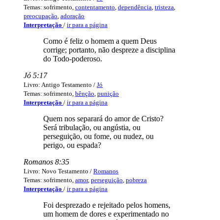
Temas: sofrimento,
contentamento
,
dependência
,
tristeza
,
preocupação
,
adoração
Interpretação
/
ir para a página
Como é feliz o homem a quem Deus
corrige; portanto, não despreze a disciplina
do Todo-poderoso.
Jó 5:17
Livro: Antigo Testamento /
Jó
Temas: sofrimento,
bênção
,
punição
Interpretação
/
ir para a página
Quem nos separará do amor de Cristo?
Será tribulação, ou angústia, ou
perseguição, ou fome, ou nudez, ou
perigo, ou espada?
Romanos 8:35
Livro: Novo Testamento /
Romanos
Temas: sofrimento,
amor
,
perseguição
,
pobreza
Interpretação
/
ir para a página
Foi desprezado e rejeitado pelos homens,
um homem de dores e experimentado no