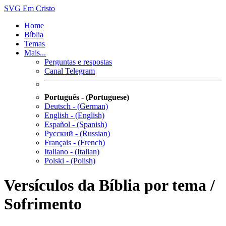
SVG
Em Cristo
Home
Bíblia
Temas
Mais...
Perguntas e respostas
Canal Telegram
Português - (Portuguese)
Deutsch - (German)
English - (English)
Español - (Spanish)
Русский - (Russian)
Français - (French)
Italiano - (Italian)
Polski - (Polish)
Versículos da Bíblia por tema /
Sofrimento