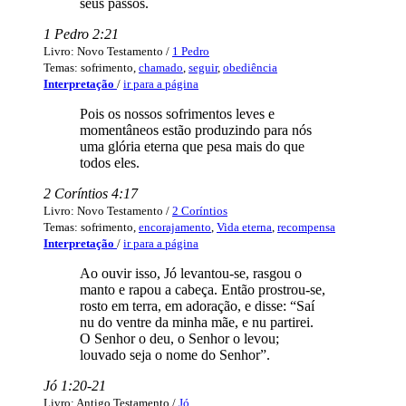
seus passos.
1 Pedro 2:21
Livro: Novo Testamento /
1 Pedro
Temas: sofrimento,
chamado
,
seguir
,
obediência
Interpretação
/
ir para a página
Pois os nossos sofrimentos leves e
momentâneos estão produzindo para nós
uma glória eterna que pesa mais do que
todos eles.
2 Coríntios 4:17
Livro: Novo Testamento /
2 Coríntios
Temas: sofrimento,
encorajamento
,
Vida eterna
,
recompensa
Interpretação
/
ir para a página
Ao ouvir isso, Jó levantou-se, rasgou o
manto e rapou a cabeça. Então prostrou-se,
rosto em terra, em adoração, e disse: “Saí
nu do ventre da minha mãe, e nu partirei.
O Senhor o deu, o Senhor o levou;
louvado seja o nome do Senhor”.
Jó 1:20-21
Livro: Antigo Testamento /
Jó