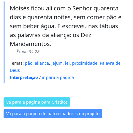
Moisés ficou ali com o Senhor quarenta
dias e quarenta noites, sem comer pão e
sem beber água. E escreveu nas tábuas
as palavras da aliança: os Dez
Mandamentos.
Êxodo 34:28
Temas:
pão
,
aliança
,
jejum
,
lei
,
proximidade
,
Palavra de
Deus
Interpretação
/
ir para a página
Vá para a página para Cristãos
Vá para a página de patrocinadores do projeto