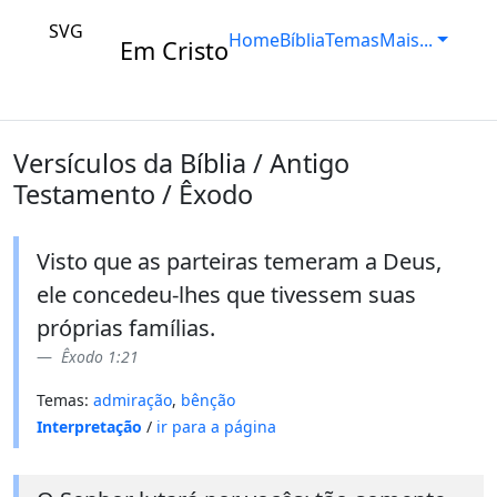
SVG
Home
Bíblia
Temas
Mais...
Em Cristo
Versículos da Bíblia / Antigo
Testamento / Êxodo
Visto que as parteiras temeram a Deus,
ele concedeu-lhes que tivessem suas
próprias famílias.
Êxodo 1:21
Temas:
admiração
,
bênção
Interpretação
/
ir para a página