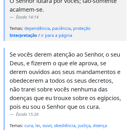
O Senhor lutará por vocês; tão-somente
acalmem-se.
Êxodo 14:14
Temas:
dependência
,
paciência
,
proteção
Interpretação
/
ir para a página
Se vocês derem atenção ao Senhor, o seu
Deus, e fizerem o que ele aprova, se
derem ouvidos aos seus mandamentos e
obedecerem a todos os seus decretos,
não trarei sobre vocês nenhuma das
doenças que eu trouxe sobre os egípcios,
pois eu sou o Senhor que os cura.
Êxodo 15:26
Temas:
cura
,
lei
,
ouvir
,
obediência
,
justiça
,
doença