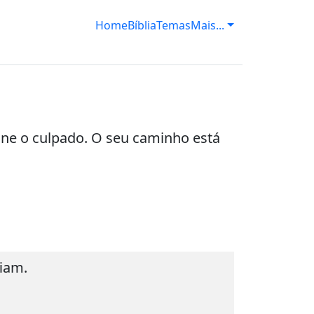
Home
Bíblia
Temas
Mais...
une o culpado. O seu caminho está
iam.