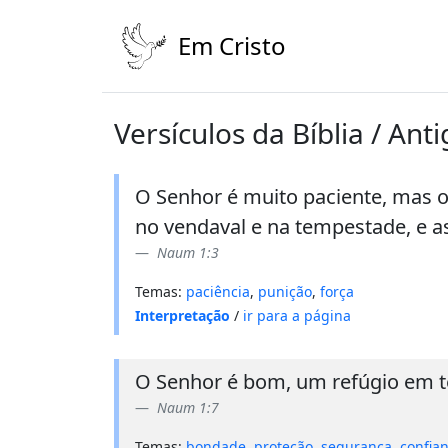
Em Cristo
Versículos da Bíblia / An
O Senhor é muito paciente, mas o
no vendaval e na tempestade, e a
Naum 1:3
Temas:
paciência
,
punição
,
força
Interpretação
/
ir para a página
O Senhor é bom, um refúgio em te
Naum 1:7
Temas:
bondade
,
proteção
,
segurança
,
confia