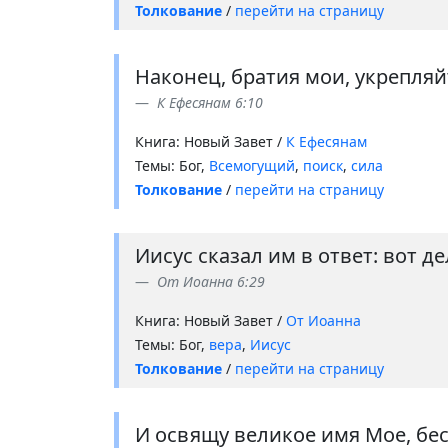
Толкование
/
перейти на страницу
Наконец, братия мои, укрепляй
К Ефесянам 6:10
Книга: Новый Завет /
К Ефесянам
Темы: Бог,
Всемогущий
,
поиск
,
сила
Толкование
/
перейти на страницу
Иисус сказал им в ответ: вот д
От Иоанна 6:29
Книга: Новый Завет /
От Иоанна
Темы: Бог,
вера
,
Иисус
Толкование
/
перейти на страницу
И освящу великое имя Мое, бес