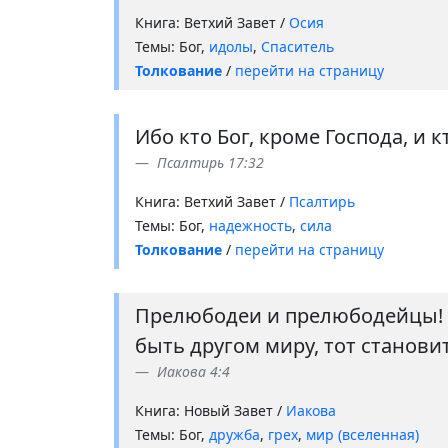
Книга: Ветхий Завет /
Осия
Темы: Бог,
идолы
,
Спаситель
Толкование
/
перейти на страницу
Ибо кто Бог, кроме Господа, и 
Псалтирь 17:32
Книга: Ветхий Завет /
Псалтирь
Темы: Бог,
надежность
,
сила
Толкование
/
перейти на страницу
Прелюбодеи и прелюбодейцы! не
быть другом миру, тот становит
Иакова 4:4
Книга: Новый Завет /
Иакова
Темы: Бог,
дружба
,
грех
,
мир (вселенная)