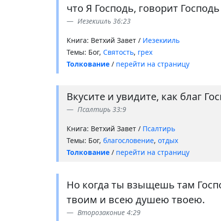
что Я Господь, говорит Господь
Иезекииль 36:23
Книга: Ветхий Завет /
Иезекииль
Темы: Бог,
Святость
,
грех
Толкование
/
перейти на страницу
Вкусите и увидите, как благ Го
Псалтирь 33:9
Книга: Ветхий Завет /
Псалтирь
Темы: Бог,
благословение
,
отдых
Толкование
/
перейти на страницу
Но когда ты взыщешь там Госпо
твоим и всею душею твоею.
Второзаконие 4:29