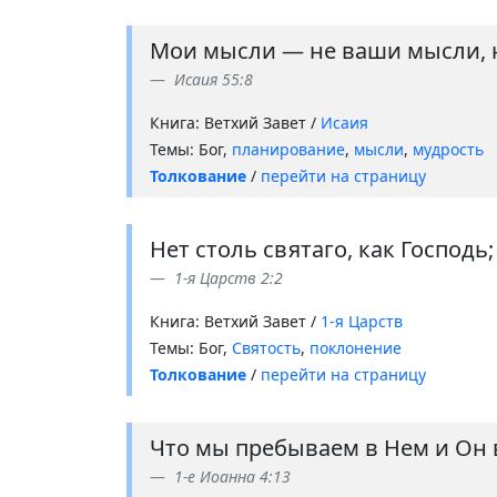
Мои мысли — не ваши мысли, н
Исаия 55:8
Книга: Ветхий Завет /
Исаия
Темы: Бог,
планирование
,
мысли
,
мудрость
Толкование
/
перейти на страницу
Нет столь святаго, как Господь;
1-я Царств 2:2
Книга: Ветхий Завет /
1-я Царств
Темы: Бог,
Святость
,
поклонение
Толкование
/
перейти на страницу
Что мы пребываем в Нем и Он в 
1-е Иоанна 4:13