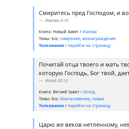
Смиритесь пред Господом, и во
Иакова 4:10
Книга: Новый Завет /
Иакова
Темы: Бог,
смирение
,
вознаграждение
Толкование
/
перейти на страницу
Почитай отца твоего и мать тв
которую Господь, Бог твой, дает
Исход 20:12
Книга: Ветхий Завет /
Исход
Темы: Бог,
благословение
,
семья
Толкование
/
перейти на страницу
Царю же веков нетленному, нев