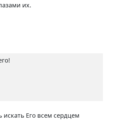
лазами их.
его!
ь искать Его всем сердцем