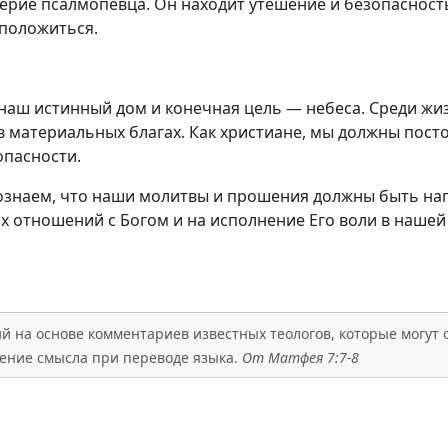
ерие псалмопевца. Он находит утешение и безопасность 
 положиться.
 наш истинный дом и конечная цель — небеса. Среди жи
в материальных благах. Как христиане, мы должны пост
опасности.
осознаем, что наши молитвы и прошения должны быть н
х отношений с Богом и на исполнение Его воли в нашей
 на основе комментариев известных теологов, которые могут о
ажение смысла при переводе языка.
От Матфея 7:7-8