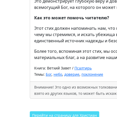
Это демонстрирует глубокую веру и дов
всемогущий Бог, на которого он может
Как это может помочь читателю?
Этот стих должен напоминать нам, что
чему мы стремимся, и искать убежища 
единственный источник надежды и без
Более того, вспоминая этот стих, мы 
материальных благ, а на развитие наши
Книга: Ветхий Завет /
Псалтирь
Темы:
Бог
,
небо
,
доверие
,
поклонение
Внимание! Это одно из возможных толкований
взято из других языков, то может быть иск
Перейти на страницу для Христиан