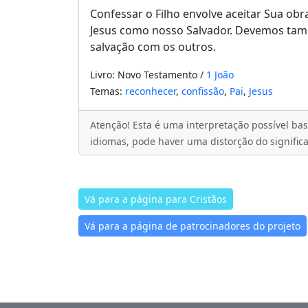
Confessar o Filho envolve aceitar Sua o
Jesus como nosso Salvador. Devemos ta
salvação com os outros.
Livro: Novo Testamento /
1 João
Temas:
reconhecer
,
confissão
,
Pai
,
Jesus
Atenção! Esta é uma interpretação possível bas
idiomas, pode haver uma distorção do signific
Vá para a página para Cristãos
Vá para a página de patrocinadores do projeto