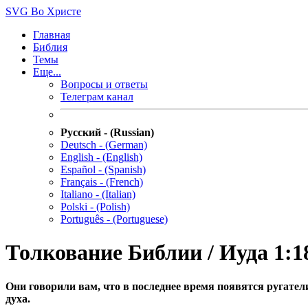
SVG
Во Христе
Главная
Библия
Темы
Еще...
Вопросы и ответы
Телеграм канал
Русский - (Russian)
Deutsch - (German)
English - (English)
Español - (Spanish)
Français - (French)
Italiano - (Italian)
Polski - (Polish)
Português - (Portuguese)
Толкование Библии / Иуда 1:1
Они говорили вам, что в последнее время появятся ругате
духа.