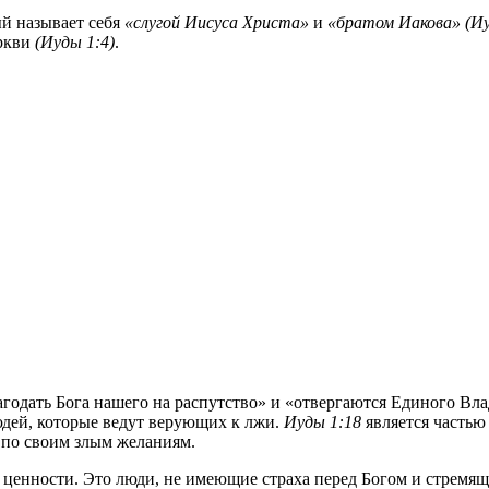
ый называет себя
«слугой Иисуса Христа»
и
«братом Иакова»
(Иу
еркви
(Иуды 1:4)
.
годать Бога нашего на распутство» и «отвергаются Единого Вл
дей, которые ведут верующих к лжи.
Иуды 1:18
является частью
 по своим злым желаниям.
е ценности. Это люди, не имеющие страха перед Богом и стремящи