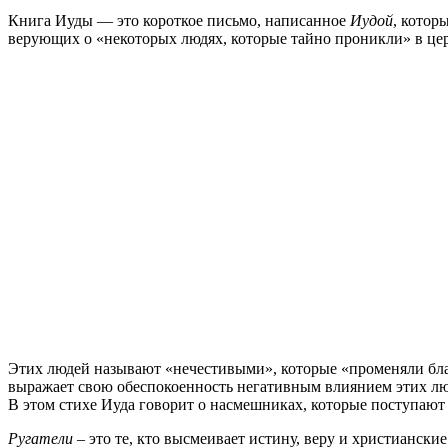
Книга Иуды — это короткое письмо, написанное
Иудой
, котор
верующих о «некоторых людях, которые тайно проникли» в ц
Этих людей называют «нечестивыми», которые «променяли бла
выражает свою обеспокоенность негативным влиянием этих лю
В этом стихе Иуда говорит о насмешниках, которые поступают
Ругатели
– это те, кто высмеивает истину, веру и христиански