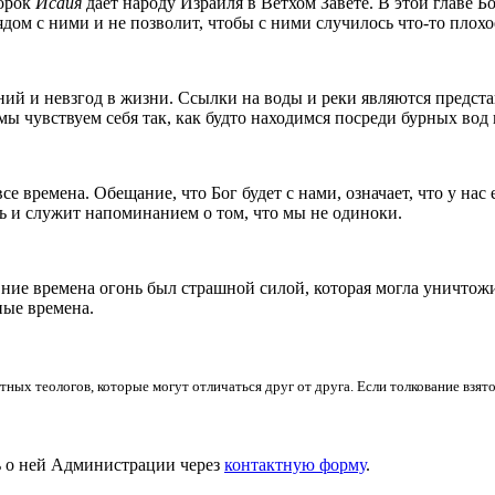
ророк
Исаия
дает народу Израиля в Ветхом Завете. В этой главе Б
рядом с ними и не позволит, чтобы с ними случилось что-то плохо
ий и невзгод в жизни. Ссылки на воды и реки являются предста
ы чувствуем себя так, как будто находимся посреди бурных вод
се времена. Обещание, что Бог будет с нами, означает, что у нас 
ть и служит напоминанием о том, что мы не одиноки.
ние времена огонь был страшной силой, которая могла уничтожи
ные времена.
ных теологов, которые могут отличаться друг от друга. Если толкование взято
ь о ней Администрации через
контактную форму
.