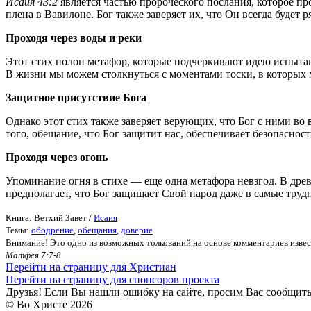
Исаия 43:2
является частью пророческого послания, которое п
плена в Вавилоне. Бог также заверяет их, что Он всегда будет 
Проходя через воды и реки
Этот стих полон метафор, которые подчеркивают идею испытан
В жизни мы можем столкнуться с моментами тоски, в которых м
Защитное присутствие Бога
Однако этот стих также заверяет верующих, что Бог с ними во в
того, обещание, что Бог защитит нас, обеспечивает безопаснос
Проходя через огонь
Упоминание огня в стихе — еще одна метафора невзгод. В древ
предполагает, что Бог защищает Свой народ даже в самые труд
Книга: Ветхий Завет /
Исаия
Темы:
ободрение
,
обещания
,
доверие
Внимание! Это одно из возможных толкований на основе комментариев извест
Матфея 7:7-8
Перейти на страницу для Христиан
Перейти на страницу для спонсоров проекта
Друзья! Если Вы нашли ошибку на сайте, просим Вас сообщит
© Во Христе
2026