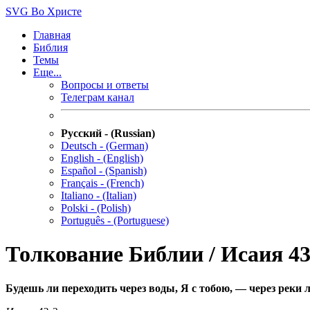
SVG
Во Христе
Главная
Библия
Темы
Еще...
Вопросы и ответы
Телеграм канал
Русский - (Russian)
Deutsch - (German)
English - (English)
Español - (Spanish)
Français - (French)
Italiano - (Italian)
Polski - (Polish)
Português - (Portuguese)
Толкование Библии / Исаия 43
Будешь ли переходить через воды, Я с тобою, — через реки л