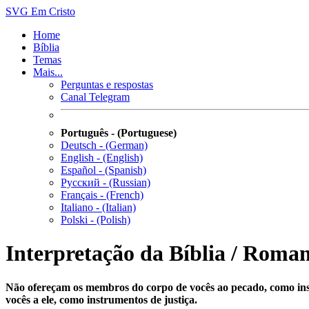
SVG
Em Cristo
Home
Bíblia
Temas
Mais...
Perguntas e respostas
Canal Telegram
Português - (Portuguese)
Deutsch - (German)
English - (English)
Español - (Spanish)
Русский - (Russian)
Français - (French)
Italiano - (Italian)
Polski - (Polish)
Interpretação da Bíblia / Roman
Não ofereçam os membros do corpo de vocês ao pecado, como ins
vocês a ele, como instrumentos de justiça.