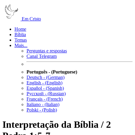
Em Cristo
Home
Bíblia
Temas
Mais...
Perguntas e respostas
Canal Telegram
Português - (Portuguese)
Deutsch - (German)
English - (English)
Español - (Spanish)
Русский - (Russian)
Français - (French)
Italiano - (Italian)
Polski - (Polish)
Interpretação da Bíblia / 2