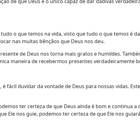
ação de que Deus é o único capaz de dar dádivas verdadeir
or tudo o que temos na vida, visto que tudo o que temos é 
 focar nas muitas bênçãos que Deus nos deu.
esente de Deus nos torna mais gratos e humildes. Também
única maneira de recebermos presentes verdadeiramente b
 fácil duvidar da vontade de Deus para nossas vidas. Este
odemos ter certeza de que Deus ainda é bom e continua a o
e Ele nos guie, podemos ter certeza de que Ele nos guiará