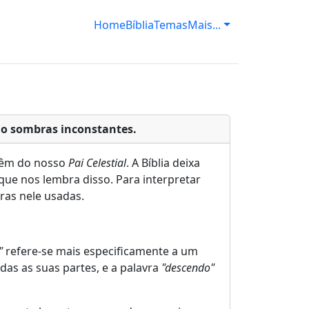
Home
Bíblia
Temas
Mais...
mo sombras inconstantes.
 vêm do nosso
Pai Celestial
. A Bíblia deixa
ue nos lembra disso. Para interpretar
ras nele usadas.
"
refere-se mais especificamente a um
das as suas partes, e a palavra
"descendo"