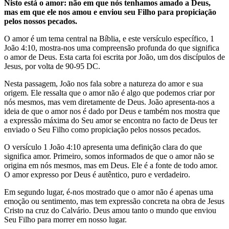
Nisto está o amor: não em que nós tenhamos amado a Deus,
mas em que ele nos amou e enviou seu Filho para propiciação
pelos nossos pecados.
O amor é um tema central na Bíblia, e este versículo específico, 1
João 4:10, mostra-nos uma compreensão profunda do que significa
o amor de Deus. Esta carta foi escrita por João, um dos discípulos de
Jesus, por volta de 90-95 DC.
Nesta passagem, João nos fala sobre a natureza do amor e sua
origem. Ele ressalta que o amor não é algo que podemos criar por
nós mesmos, mas vem diretamente de Deus. João apresenta-nos a
ideia de que o amor nos é dado por Deus e também nos mostra que
a expressão máxima do Seu amor se encontra no facto de Deus ter
enviado o Seu Filho como propiciação pelos nossos pecados.
O versículo 1 João 4:10 apresenta uma definição clara do que
significa amor. Primeiro, somos informados de que o amor não se
origina em nós mesmos, mas em Deus. Ele é a fonte de todo amor.
O amor expresso por Deus é autêntico, puro e verdadeiro.
Em segundo lugar, é-nos mostrado que o amor não é apenas uma
emoção ou sentimento, mas tem expressão concreta na obra de Jesus
Cristo na cruz do Calvário. Deus amou tanto o mundo que enviou
Seu Filho para morrer em nosso lugar.