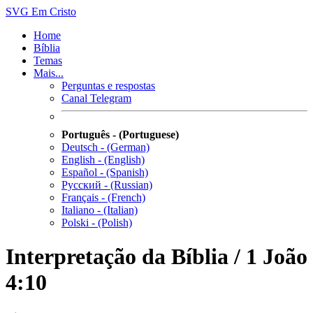
SVG
Em Cristo
Home
Bíblia
Temas
Mais...
Perguntas e respostas
Canal Telegram
Português - (Portuguese)
Deutsch - (German)
English - (English)
Español - (Spanish)
Русский - (Russian)
Français - (French)
Italiano - (Italian)
Polski - (Polish)
Interpretação da Bíblia / 1 João
4:10