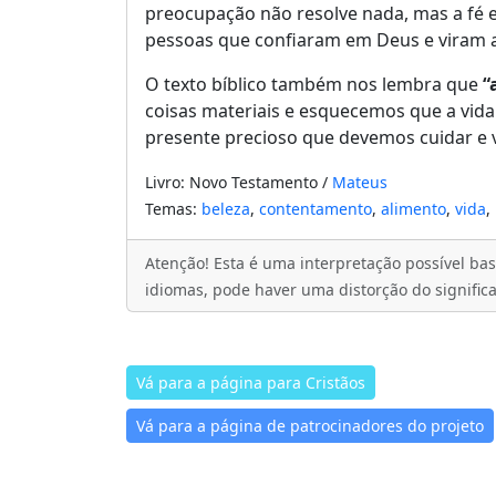
preocupação não resolve nada, mas a fé 
pessoas que confiaram em Deus e viram 
O texto bíblico também nos lembra que
“
coisas materiais e esquecemos que a vid
presente precioso que devemos cuidar e 
Livro: Novo Testamento /
Mateus
Temas:
beleza
,
contentamento
,
alimento
,
vida
,
Atenção! Esta é uma interpretação possível bas
idiomas, pode haver uma distorção do signific
Vá para a página para Cristãos
Vá para a página de patrocinadores do projeto