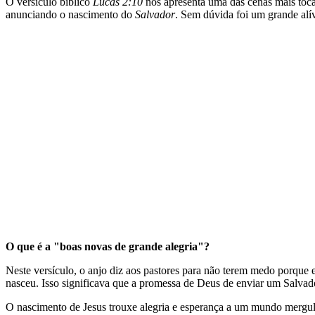
O versículo bíblico
Lucas 2:10
nos apresenta uma das cenas mais toc
anunciando o nascimento do
Salvador
. Sem dúvida foi um grande alív
O que é a "boas novas de grande alegria"?
Neste versículo, o anjo diz aos pastores para não terem medo porque e
nasceu. Isso significava que a promessa de Deus de enviar um Salvad
O nascimento de Jesus trouxe alegria e esperança a um mundo mergu