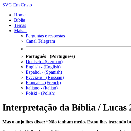
SVG
Em Cristo
Home
Bíblia
Temas
Mais...
Perguntas e respostas
Canal Telegram
Português - (Portuguese)
Deutsch - (German)
English - (English)
Español - (Spanish)
Русский - (Russian)
Français - (French)
Italiano - (Italian)
Polski - (Polish)
Interpretação da Bíblia / Lucas 
Mas o anjo lhes disse: “Não tenham medo. Estou lhes trazendo bo