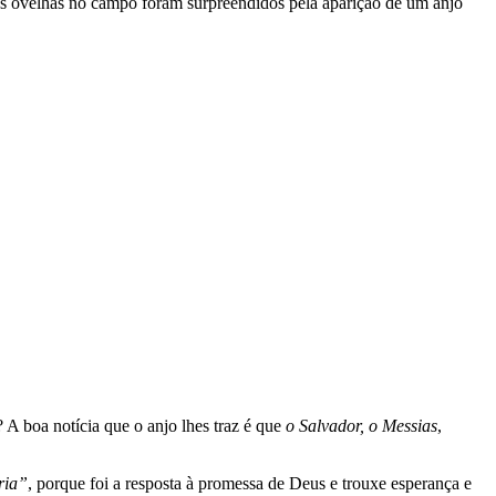
as ovelhas no campo foram surpreendidos pela aparição de um anjo
 A boa notícia que o anjo lhes traz é que
o Salvador, o Messias
,
ria”
, porque foi a resposta à promessa de Deus e trouxe esperança e