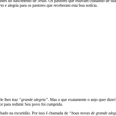
antes do nascimento de
Jesus
. Os pastores que estavam cuidando de su
io e alegria para os pastores que receberam esta boa notícia.
le lhes traz
“grande alegria”
. Mas o que exatamente o anjo quer dizer?
or para redimir Seu povo foi cumprida.
lhado na escuridão. Por isso é chamada de
“boas novas de grande aleg