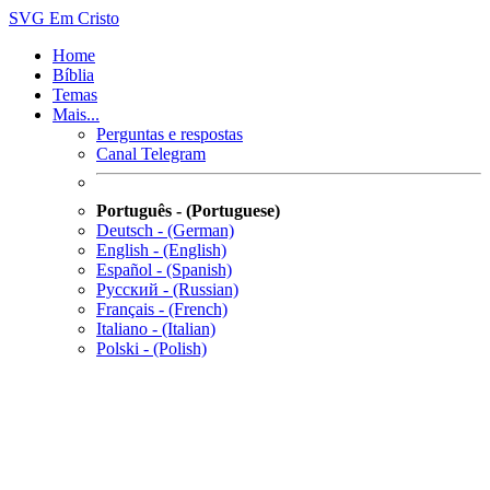
SVG
Em Cristo
Home
Bíblia
Temas
Mais...
Perguntas e respostas
Canal Telegram
Português - (Portuguese)
Deutsch - (German)
English - (English)
Español - (Spanish)
Русский - (Russian)
Français - (French)
Italiano - (Italian)
Polski - (Polish)