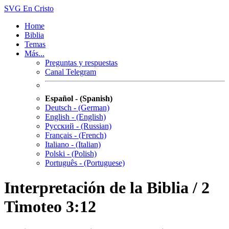
SVG
En Cristo
Home
Biblia
Temas
Más...
Preguntas y respuestas
Canal Telegram
Español - (Spanish)
Deutsch - (German)
English - (English)
Русский - (Russian)
Français - (French)
Italiano - (Italian)
Polski - (Polish)
Português - (Portuguese)
Interpretación de la Biblia / 2
Timoteo 3:12