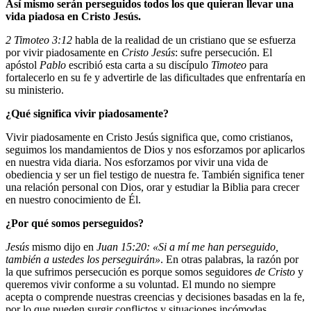
Así mismo serán perseguidos todos los que quieran llevar una
vida piadosa en Cristo Jesús.
2 Timoteo 3:12
habla de la realidad de un cristiano que se esfuerza
por vivir piadosamente en
Cristo Jesús
: sufre persecución. El
apóstol
Pablo
escribió esta carta a su discípulo
Timoteo
para
fortalecerlo en su fe y advertirle de las dificultades que enfrentaría en
su ministerio.
¿Qué significa vivir piadosamente?
Vivir piadosamente en Cristo Jesús significa que, como cristianos,
seguimos los mandamientos de Dios y nos esforzamos por aplicarlos
en nuestra vida diaria. Nos esforzamos por vivir una vida de
obediencia y ser un fiel testigo de nuestra fe. También significa tener
una relación personal con Dios, orar y estudiar la Biblia para crecer
en nuestro conocimiento de Él.
¿Por qué somos perseguidos?
Jesús
mismo dijo en
Juan 15:20: «Si a mí me han perseguido,
también a ustedes los perseguirán»
. En otras palabras, la razón por
la que sufrimos persecución es porque somos seguidores
de Cristo
y
queremos vivir conforme a su voluntad. El mundo no siempre
acepta o comprende nuestras creencias y decisiones basadas en la fe,
por lo que pueden surgir conflictos y situaciones incómodas.