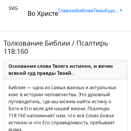
SVG
Главная
Библия
Темы
Еще...
Во Христе
Толкование Библии / Псалтирь
118:160
Основание слова Твоего истинно, и вечен
всякий суд правды Твоей.
Библия — одна из самых важных и актуальных
книг в истории человечества. Это духовный
путеводитель, где мы можем найти истину о
Боге и Его воле для нашей жизни.
Псалтирь
118:160
напоминает нам, что всё
Слово Божье
истинно и что Его справедливость пребывает
вовек.