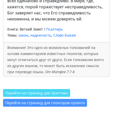
всех одинаково и справедливо. В мире, где,
кажется, порой торжествует несправедливость,
Бог заверяет нас, что Его справедливость
неизменна, и мы можем доверять ей.
Книга: Ветхий Завет /
Псалтирь
Темы:
закон
,
надежность
,
Слово Божие
Внимание! Это одно из возможных толкований на
основе комментариев известных теологов, которые
могут отличаться друг от друга. Если толкование взято
из других языков, то может быть искажение смысла
при переводе языка.
От Матфея 7:7-8
Перейти на страницу для Христиан
Перейти на страницу для спонсоров проекта