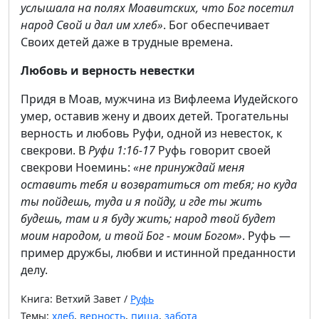
услышала на полях Моавитских, что Бог посетил
народ Свой и дал им хлеб»
. Бог обеспечивает
Своих детей даже в трудные времена.
Любовь и верность невестки
Придя в Моав, мужчина из Вифлеема Иудейского
умер, оставив жену и двоих детей. Трогательны
верность и любовь Руфи, одной из невесток, к
свекрови. В
Руфи 1:16-17
Руфь говорит своей
свекрови Ноеминь:
«не принуждай меня
оставить тебя и возвратиться от тебя; но куда
ты пойдешь, туда и я пойду, и где ты жить
будешь, там и я буду жить; народ твой будет
моим народом, и твой Бог - моим Богом»
. Руфь —
пример дружбы, любви и истинной преданности
делу.
Книга: Ветхий Завет /
Руфь
Темы:
хлеб
,
верность
,
пища
,
забота