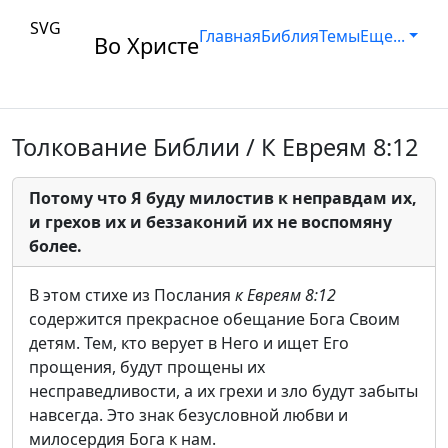
SVG
Главная
Библия
Темы
Еще...
Во Христе
Толкование Библии / К Евреям 8:12
Потому что Я буду милостив к неправдам их,
и грехов их и беззаконий их не воспомяну
более.
В этом стихе из Послания
к Евреям 8:12
содержится прекрасное обещание Бога Своим
детям. Тем, кто верует в Него и ищет Его
прощения, будут прощены их
несправедливости, а их грехи и зло будут забыты
навсегда. Это знак безусловной любви и
милосердия Бога к нам.