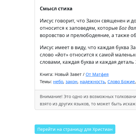
Смысл стиха
Иисус говорит, что Закон священен и д
относится к заповедям, которые
Бог да
воровство и прелюбодеяние, а также об
Иисус имеет в виду, что каждая буква 
слово «йот» относится к самой маленько
словами, каждая буква и каждая детал
Книга: Новый Завет /
От Матфея
Темы:
небо
,
закон
,
надежность
,
Слово Божие
Внимание! Это одно из возможных толкований
взято из других языков, то может быть иск
Перейти на страницу для Христиан