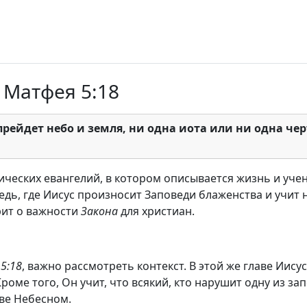
 Матфея 5:18
рейдет небо и земля, ни одна иота или ни одна черт
ических евангелий, в котором описывается жизнь и уче
ь, где Иисус произносит Заповеди блаженства и учит н
рит о важности
Закона
для христиан.
5:18
, важно рассмотреть контекст. В этой же главе Иис
роме того, Он учит, что всякий, кто нарушит одну из з
тве Небесном.