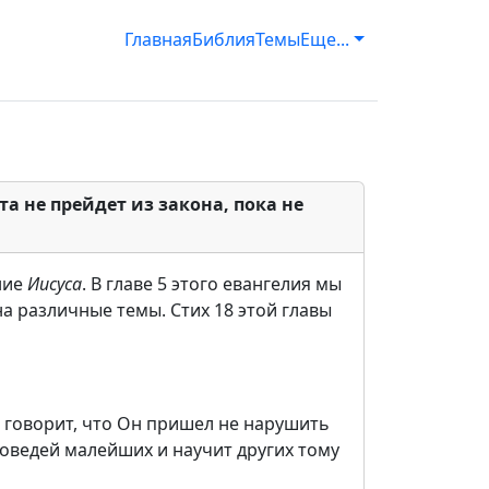
Главная
Библия
Темы
Еще...
а не прейдет из закона, пока не
ние
Иисуса
. В главе 5 этого евангелия мы
а различные темы. Стих 18 этой главы
ус говорит, что Он пришел не нарушить
аповедей малейших и научит других тому