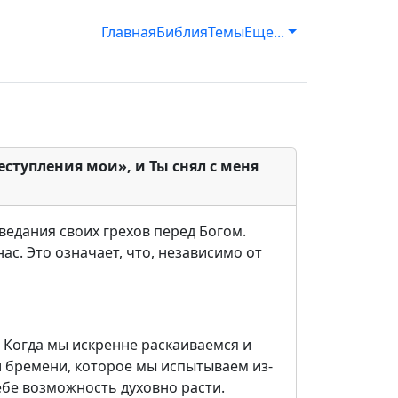
Главная
Библия
Темы
Еще...
еступления мои», и Ты снял с меня
ведания своих грехов перед Богом.
ас. Это означает, что, независимо от
 Когда мы искренне раскаиваемся и
и бремени, которое мы испытываем из-
ебе возможность духовно расти.