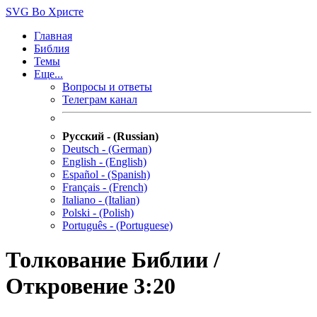
SVG
Во Христе
Главная
Библия
Темы
Еще...
Вопросы и ответы
Телеграм канал
Русский - (Russian)
Deutsch - (German)
English - (English)
Español - (Spanish)
Français - (French)
Italiano - (Italian)
Polski - (Polish)
Português - (Portuguese)
Толкование Библии /
Откровение 3:20