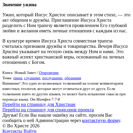
Значение ужина
Ужин, который Иисус Христос описывает в этом стихе, — это
акт общения и дружбы. Приглашение Иисуса Христа
разделить с Ним трапезу является проявлением Его глубокой
любви и желания иметь личные отношения с каждым из нас.
В культуре времен Иисуса Христа совместная трапеза
считалась признаком дружбы и товарищества.
Вечеря Иисуса
Христа
указывает на тесную связь между Ним и нами. Это
важный аспект христианской веры, основанный на личных
отношениях с Богом.
Книга: Новый Завет /
Откровение
Темы:
пища
,
слушание
,
послушание
,
обещания
Внимание! Это одно из возможных толкований на основе комментариев
известных теологов, которые могут отличаться друг от друга. Если
толкование взято из других языков, то может быть искажение смысла при
переводе языка.
От Матфея 7:7-8
Перейти на страницу для Христиан
Перейти на страницу для спонсоров проекта
Друзья! Если Вы нашли ошибку на сайте, просим Вас
сообщить о ней Администрации через
контактную форму
.
© Во Христе
2026
Контакты
Войти