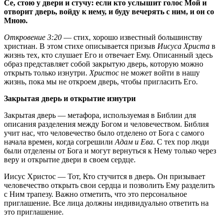
Се, стою у двери и стучу: если кто услышит голос Мой и
отворит дверь, войду к нему, и буду вечерять с ним, и он со
Мною.
Откровение 3:20
— стих, хорошо известный большинству
христиан. В этом стихе описывается призыв
Иисуса Христа
в
жизнь тех, кто слушает Его и отвечает Ему. Описанный здесь
образ представляет собой закрытую дверь, которую можно
открыть только изнутри.
Христос
не может войти в нашу
жизнь, пока мы не откроем дверь, чтобы пригласить Его.
Закрытая дверь и открытие изнутри
Закрытая дверь — метафора, используемая в Библии для
описания разделения между Богом и человечеством. Библия
учит нас, что человечество было отделено от Бога с самого
начала времен, когда согрешили
Адам и Ева
. С тех пор люди
были отделены от Бога и могут вернуться к Нему только через
веру и открытие двери в своем сердце.
Иисус Христос — Тот, Кто стучится в дверь. Он призывает
человечество открыть свои сердца и позволить Ему разделить
с Ним трапезу. Важно отметить, что это персональное
приглашение. Все лица должны индивидуально ответить на
это приглашение.