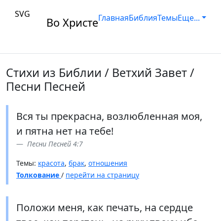
SVG
Главная
Библия
Темы
Еще...
Во Христе
Стихи из Библии / Ветхий Завет /
Песни Песней
Вся ты прекрасна, возлюбленная моя,
и пятна нет на тебе!
Песни Песней 4:7
Темы:
красота
,
брак
,
отношения
Толкование
/
перейти на страницу
Положи меня, как печать, на сердце