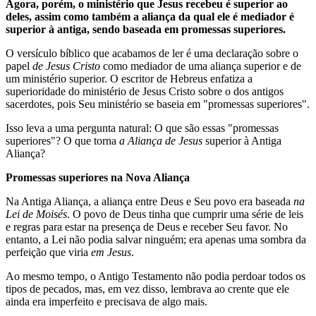
Agora, porém, o ministério que Jesus recebeu é superior ao
deles, assim como também a aliança da qual ele é mediador é
superior à antiga, sendo baseada em promessas superiores.
O versículo bíblico que acabamos de ler é uma declaração sobre o
papel
de Jesus Cristo
como mediador de uma aliança superior e de
um ministério superior. O escritor de Hebreus enfatiza a
superioridade do ministério de Jesus Cristo sobre o dos antigos
sacerdotes, pois Seu ministério se baseia em "promessas superiores".
Isso leva a uma pergunta natural: O que são essas "promessas
superiores"? O que torna
a Aliança de Jesus
superior à Antiga
Aliança?
Promessas superiores na Nova Aliança
Na Antiga Aliança, a aliança entre Deus e Seu povo era baseada
na
Lei de Moisés
. O povo de Deus tinha que cumprir uma série de leis
e regras para estar na presença de Deus e receber Seu favor. No
entanto, a Lei não podia salvar ninguém; era apenas uma sombra da
perfeição que viria
em Jesus
.
Ao mesmo tempo, o Antigo Testamento não podia perdoar todos os
tipos de pecados, mas, em vez disso, lembrava ao crente que ele
ainda era imperfeito e precisava de algo mais.