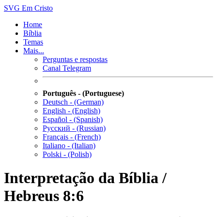
SVG
Em Cristo
Home
Bíblia
Temas
Mais...
Perguntas e respostas
Canal Telegram
Português - (Portuguese)
Deutsch - (German)
English - (English)
Español - (Spanish)
Русский - (Russian)
Français - (French)
Italiano - (Italian)
Polski - (Polish)
Interpretação da Bíblia /
Hebreus 8:6