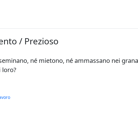
ento / Prezioso
n seminano, né mietono, né ammassano nei granai;
 loro?
avoro