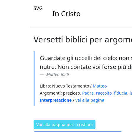
SVG
In Cristo
Versetti biblici per argom
Guardate gli uccelli del cielo: no
nutre. Non contate voi forse più di
Matteo 6:26
Libro: Nuovo Testamento /
Matteo
Argomenti: prezioso,
Padre
,
raccolto
,
fiducia
,
l
Interpretazione
/
vai alla pagina
Vai alla pagina per i cristiani