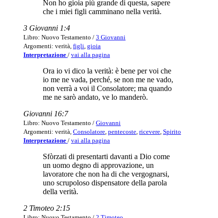
Non ho gioia più grande di questa, sapere
che i miei figli camminano nella verità.
3 Giovanni 1:4
Libro: Nuovo Testamento /
3 Giovanni
Argomenti: verità,
figli
,
gioia
Interpretazione
/
vai alla pagina
Ora io vi dico la verità: è bene per voi che
io me ne vada, perché, se non me ne vado,
non verrà a voi il Consolatore; ma quando
me ne sarò andato, ve lo manderò.
Giovanni 16:7
Libro: Nuovo Testamento /
Giovanni
Argomenti: verità,
Consolatore
,
pentecoste
,
ricevere
,
Spirito
Interpretazione
/
vai alla pagina
Sfòrzati di presentarti davanti a Dio come
un uomo degno di approvazione, un
lavoratore che non ha di che vergognarsi,
uno scrupoloso dispensatore della parola
della verità.
2 Timoteo 2:15
Libro: Nuovo Testamento /
2 Timoteo