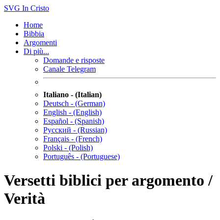
SVG
In Cristo
Home
Bibbia
Argomenti
Di più...
Domande e risposte
Canale Telegram
Italiano - (Italian)
Deutsch - (German)
English - (English)
Español - (Spanish)
Русский - (Russian)
Français - (French)
Polski - (Polish)
Português - (Portuguese)
Versetti biblici per argomento /
Verità