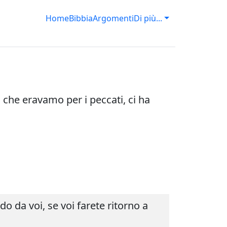
Home
Bibbia
Argomenti
Di più...
i che eravamo per i peccati, ci ha
o da voi, se voi farete ritorno a