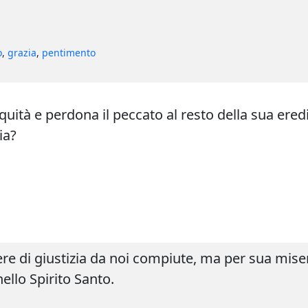
o
,
grazia
,
pentimento
iquità e perdona il peccato al resto della sua ered
ia?
opere di giustizia da noi compiute, ma per sua mis
ello Spirito Santo.