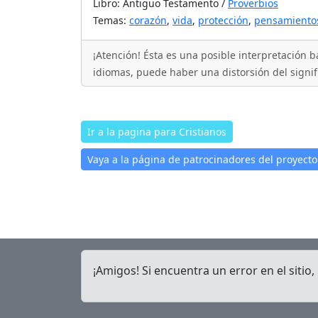
Libro: Antiguo Testamento /
Proverbios
Temas:
corazón
,
vida
,
protección
,
pensamiento
¡Atención! Ésta es una posible interpretación b
idiomas, puede haber una distorsión del signifi
Ir a la pagina para Cristianos
Vaya a la página de patrocinadores del proyecto
¡Amigos! Si encuentra un error en el sitio