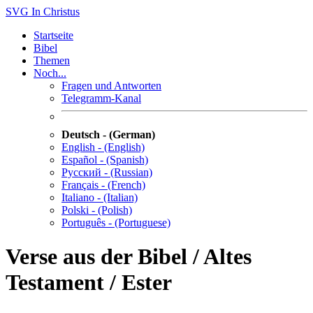
SVG
In Christus
Startseite
Bibel
Themen
Noch...
Fragen und Antworten
Telegramm-Kanal
Deutsch - (German)
English - (English)
Español - (Spanish)
Русский - (Russian)
Français - (French)
Italiano - (Italian)
Polski - (Polish)
Português - (Portuguese)
Verse aus der Bibel / Altes
Testament / Ester